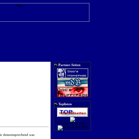
Partner-Seiten
Toplisten
*Pollti´s*Top 100*
 mir dementsprechend was