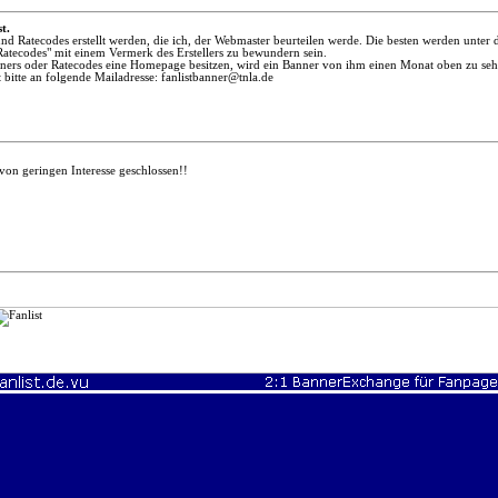
t.
und Ratecodes erstellt werden, die ich, der Webmaster beurteilen werde. Die besten werden unter
atecodes" mit einem Vermerk des Erstellers zu bewundern sein.
Banners oder Ratecodes eine Homepage besitzen, wird ein Banner von ihm einen Monat oben zu seh
 bitte an folgende Mailadresse:
fanlistbanner@tnla.de
n geringen Interesse geschlossen!!