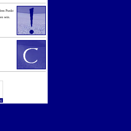
 dem Punkt
en sein.