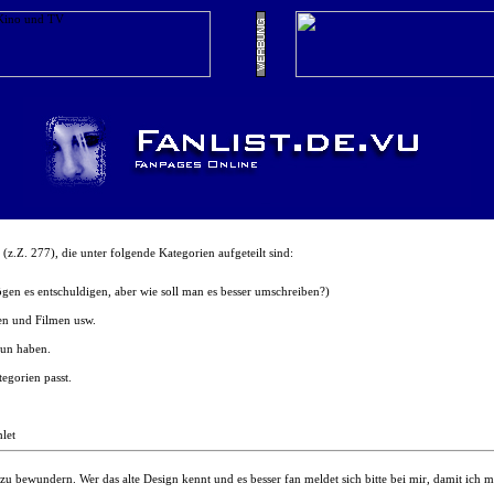
 (z.Z. 277), die unter folgende Kategorien aufgeteilt sind:
gen es entschuldigen, aber wie soll man es besser umschreiben?)
ien und Filmen usw.
tun haben.
tegorien passt.
let
zu bewundern. Wer das alte Design kennt und es besser fan meldet sich bitte bei mir, damit ich