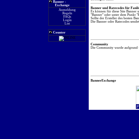
Banner -
Exchange
Banner und Ratecodes für Fanlis
Anmeldung
Es können für diese Site Banner 
Regeln
"Banner" oder unter dem Punkt "R
FAQs
Sollte der Ersteller des besten 
Login
Die Banner oder Ratecodes sendet
List
Counter
Community
Die Community wurde aufgrund vo
BannerExchange