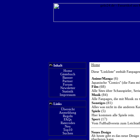
Home
Inhalt
Home
Diese "Linkliste" enthält Fanpages
Gästebuch
Banner
Anime/Manga
(6)
Partner
Japanische "Comics" (die Fans mö
Forum
Film
(68)
Newsletter
Alle Sites über Schauspieler, Ser
Statistik
Impressum
Musik
(84)
Alle Fanpages, die mit Musik zu 
Sonstiges
(81)
Links
Alles was nicht in die anderen Ka
Übersicht
Spiele
(5)
Anmeldung
Hier kommen alle Spiele rein.
Regeln
Sport
(17)
FAQs
Ratecodes
Vom Fußballverein zum Leichtath
Neu
Top10
Neues Design
Suchen
Ab heute gibt es das neue Design 
überlegen kann.